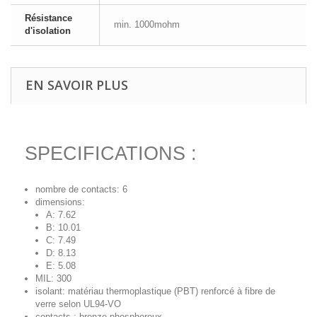
Résistance
min. 1000mohm
d'isolation
EN SAVOIR PLUS
SPECIFICATIONS :
nombre de contacts: 6
dimensions:
A: 7.62
B: 10.01
C: 7.49
D: 8.13
E: 5.08
MIL: 300
isolant: matériau thermoplastique (PBT) renforcé à fibre de
verre selon UL94-VO
contacts : bronze phosphoreux