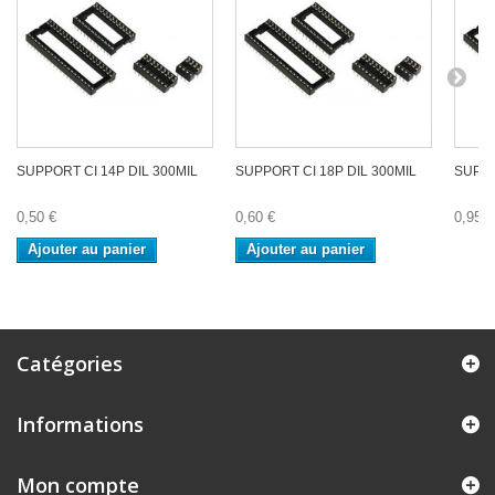
SUPPORT CI 14P DIL 300MIL
SUPPORT CI 18P DIL 300MIL
SUPPO
0,50 €
0,60 €
0,95 €
Ajouter au panier
Ajouter au panier
Catégories
Informations
Mon compte