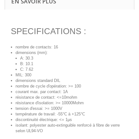
EN SAVOIR PLUS
SPECIFICATIONS :
nombre de contacts: 16
dimensions (mm):
A: 30.3
B: 10.1
C: 7.62
MIL: 300
dimensions standard DIL
nombre de cycle d'opération: >= 100
courant max. par contact: 1A
résistance de contact: <=10mohm
résistance d'isolation: >= 10000Mohm
tension d'essai: >= 1000V
température de travail: -55°C à +125°C
discontinuité électrique: <= 1µs
isolant: polyester auto-extinguible renforcé à fibre de verre
selon UL94-VO