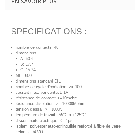
EN SAVOIR PLUS
SPECIFICATIONS :
nombre de contacts: 40
dimensions:
A: 50.6
B: 17.7
C: 15.24
MIL: 600
dimensions standard DIL
nombre de cycle d'opération: >= 100
courant max. par contact: 1A
résistance de contact: <=10mohm
résistance d'isolation: >= 10000Mohm
tension d'essai: >= 1000V
température de travail: -55°C à +125°C
discontinuité électrique: <= 1µs
isolant: polyester auto-extinguible renforcé à fibre de verre
selon UL94-VO