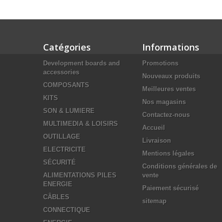
Catégories
Informations
Development boards and
Promotions
accessories
Nouveaux produits
COMPOSANTS
Meilleures ventes
KITS
Nos magasins
SON & LUMIERE
Contactez-nous
MULTIMEDIA & LOISIRS
Accueil
OUTILLAGE
Livraison
ELECTRICITE
Mentions légales
SÉCURITÉ
Conditions générales de
ALIMENTATIONS PILES
vente
ENERGIE
Paiement sécurisé
CÂBLES
sitemap
CONNECTIQUE