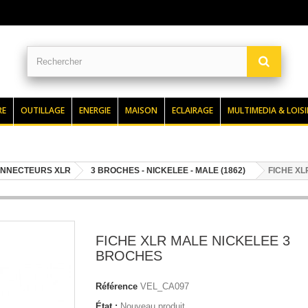
RE
OUTILLAGE
ENERGIE
MAISON
ECLAIRAGE
MULTIMEDIA & LOISI
NNECTEURS XLR
3 BROCHES - NICKELEE - MALE (1862)
FICHE XL
FICHE XLR MALE NICKELEE 3
BROCHES
Référence
VEL_CA097
État :
Nouveau produit