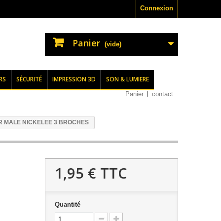
Connexion
Panier
(vide)
RS
SÉCURITÉ
IMPRESSION 3D
SON & LUMIERE
Panier
contact
R MALE NICKELEE 3 BROCHES
1,95 €
TTC
Quantité