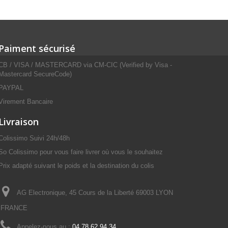
Paiment sécurisé
CB / VISA / MASTERCARD via CM-CIC (Verified by Visa -
Mastercard SecureCode)
PAYPAL
Virement Bancaire
Livraison
Colissimo Suivi 24h/48h
So Colissimo pour vous faire livrer où vous le souhaitez
Prix adapté suivant le poids et la destination du colis
AG Electronique, 45 Cours de la Liberté 69003 LYON
FRANCE
Appelez-nous au :
04 78 62 94 34