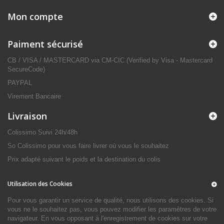
Mon compte
Paiment sécurisé
CB / VISA / MASTERCARD via CM-CIC (Verified by Visa - Mastercard
SecureCode)
PAYPAL
Virement Bancaire
Livraison
Colissimo Suivi 24h/48h
So Colissimo pour vous faire livrer où vous le souhaitez
Prix adapté suivant le poids et la destination du colis
Utilisation des Cookies
Pour vous garantir un service de qualité, nous utilisons des cookies. Si
vous ne le souhaitez pas, vous pouvez modifier les paramètres de votre
navigateur. En vous opposant à l'enregistrement de cookies sur votre