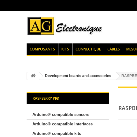
COMPOSANTS
KITS
CONNECTIQUE
CÂBLES
MESU
Development boards and accessories
RASPBE
RASPBERRY PI®
RASPB
Arduino® compatible sensors
Arduino® compatible interfaces
Arduino® compatible kits