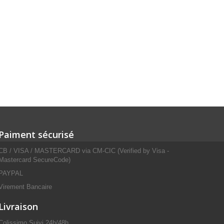
Paiment sécurisé
CB / VISA / MASTERCARD via CM-CIC (Verified by Visa -
Mastercard SecureCode)
PAYPAL
Virement Bancaire
Livraison
Colissimo Suivi 24h/48h