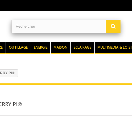
RE
OUTILLAGE
ENERGIE
MAISON
ECLAIRAGE
MULTIMEDIA & LOISI
RRY PI®
ERRY PI®