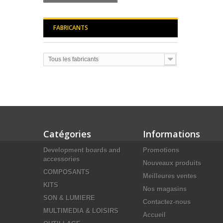
FABRICANTS
Tous les fabricants
Catégories
Informations
Development boards and
Promotions
accessories
Nouveaux produits
COMPOSANTS
Meilleures ventes
KITS
Nos magasins
SON & LUMIERE
Contactez-nous
MULTIMEDIA & LOISIRS
Accueil