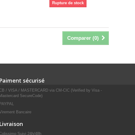
Rupture de stock
Comparer (
0
)
Paiment sécurisé
CB / VISA / MASTERCARD via CM-CIC (Verified by Visa -
Mastercard SecureCode)
PAYPAL
Virement Bancaire
Livraison
Colissimo Suivi 24h/48h