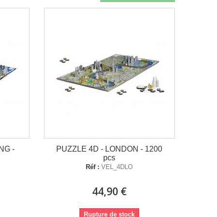
NG -
PUZZLE 4D - LONDON - 1200
pcs
Réf :
VEL_4DLO
44,90 €
Rupture de stock