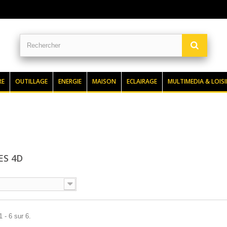
RE
OUTILLAGE
ENERGIE
MAISON
ECLAIRAGE
MULTIMEDIA & LOISI
ES 4D
 - 6 sur 6.