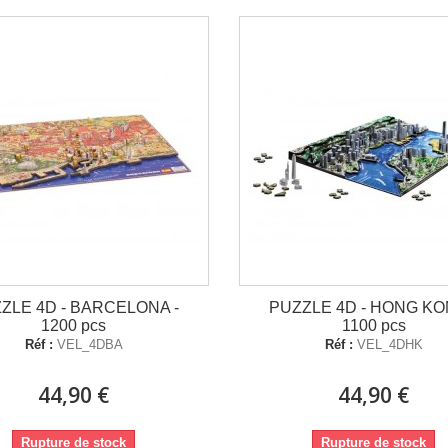
ZLE 4D - BARCELONA -
PUZZLE 4D - HONG KO
1200 pcs
1100 pcs
Réf :
VEL_4DBA
Réf :
VEL_4DHK
44,90 €
44,90 €
Rupture de stock
Rupture de stock