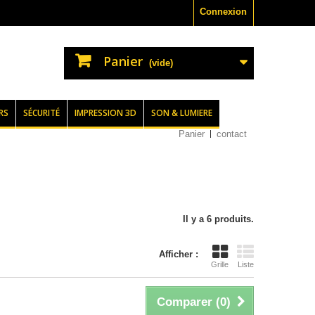
Connexion
Panier
(vide)
RS
SÉCURITÉ
IMPRESSION 3D
SON & LUMIERE
Panier
contact
Il y a 6 produits.
Afficher :
Grille
Liste
Comparer (
0
)