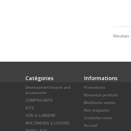
Résultats 1
Catégories
Informations
Development boards and
Promotions
accessories
Nouveaux produits
COMPOSANTS
Meilleures ventes
KITS
Nos magasins
SON & LUMIERE
Contactez-nous
MULTIMEDIA & LOISIRS
Accueil
OUTILLAGE