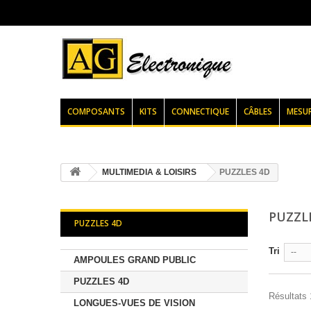
COMPOSANTS
KITS
CONNECTIQUE
CÂBLES
MESU
MULTIMEDIA & LOISIRS
PUZZLES 4D
PUZZL
PUZZLES 4D
Tri
--
AMPOULES GRAND PUBLIC
PUZZLES 4D
Résultats 1
LONGUES-VUES DE VISION