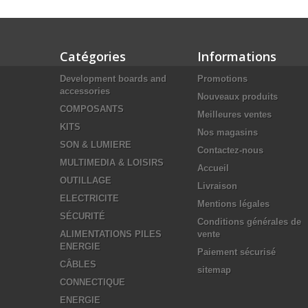
Catégories
Informations
Development boards and
Promotions
accessories
Nouveaux produits
COMPOSANTS
Meilleures ventes
KITS
Nos magasins
SON & LUMIERE
Contactez-nous
MULTIMEDIA & LOISIRS
Accueil
OUTILLAGE
Livraison
ELECTRICITE
Mentions légales
SÉCURITÉ
Conditions générales de
ALIMENTATIONS PILES
vente
ENERGIE
Paiement sécurisé
CÂBLES
sitemap
CONNECTIQUE
ENERGIE