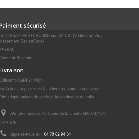
Paiment sécurisé
CB / VISA / MASTERCARD via CM-CIC (Verified by Visa -
Mastercard SecureCode)
PAYPAL
Virement Bancaire
Livraison
Colissimo Suivi 24h/48h
So Colissimo pour vous faire livrer où vous le souhaitez
Prix adapté suivant le poids et la destination du colis
AG Electronique, 45 Cours de la Liberté 69003 LYON
FRANCE
Appelez-nous au :
04 78 62 94 34