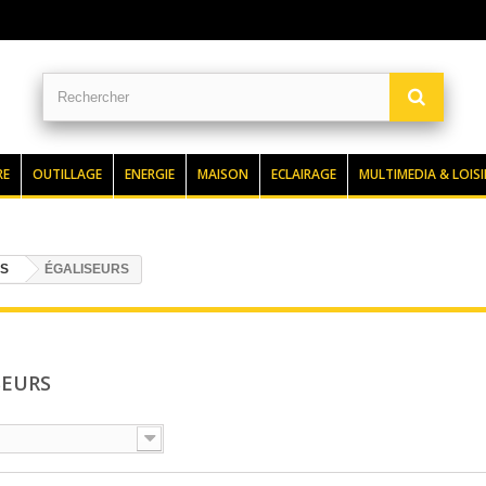
RE
OUTILLAGE
ENERGIE
MAISON
ECLAIRAGE
MULTIMEDIA & LOISI
ES
ÉGALISEURS
SEURS