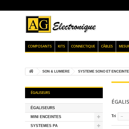
COMPOSANTS
KITS
CONNECTIQUE
CÂBLES
MESU
SON & LUMIERE
SYSTEME SONO ET ENCEINT
ÉGALISEURS
ÉGALI
ÉGALISEURS
Tri
--
MINI ENCEINTES
SYSTEMES PA