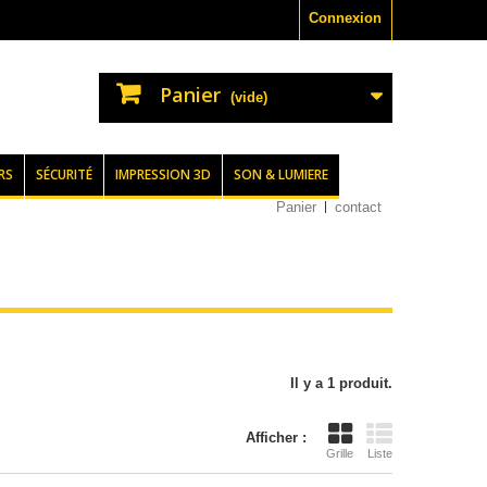
Connexion
Panier
(vide)
RS
SÉCURITÉ
IMPRESSION 3D
SON & LUMIERE
Panier
contact
Il y a 1 produit.
Afficher :
Grille
Liste