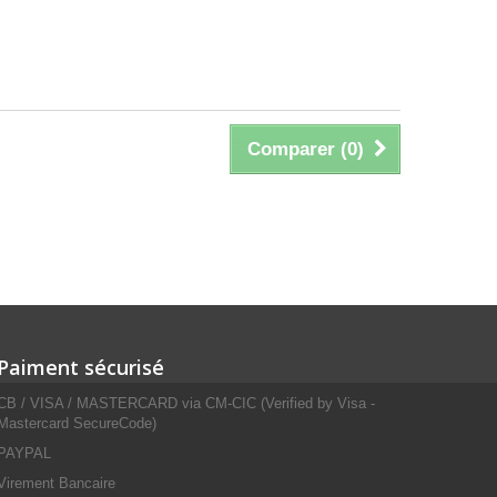
Comparer (
0
)
Paiment sécurisé
CB / VISA / MASTERCARD via CM-CIC (Verified by Visa -
Mastercard SecureCode)
PAYPAL
Virement Bancaire