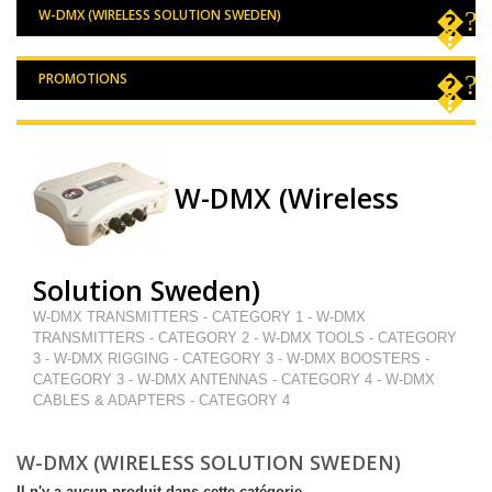
W-DMX (WIRELESS SOLUTION SWEDEN)
PROMOTIONS
W-DMX (Wireless
Solution Sweden)
W-DMX TRANSMITTERS - CATEGORY 1 - W-DMX
TRANSMITTERS - CATEGORY 2 - W-DMX TOOLS - CATEGORY
3 - W-DMX RIGGING - CATEGORY 3 - W-DMX BOOSTERS -
CATEGORY 3 - W-DMX ANTENNAS - CATEGORY 4 - W-DMX
CABLES & ADAPTERS - CATEGORY 4
W-DMX (WIRELESS SOLUTION SWEDEN)
Il n'y a aucun produit dans cette catégorie.