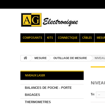
COMPOSANTS
KITS
CONNECTIQUE
CÂBLES
MESU
MESURE
OUTILLAGE DE MESURE
NIVEA
NIVEAUX LASER
NIVEA
BALANCES DE POCHE - PORTE
Tri
BAGAGES
--
THERMOMETRES