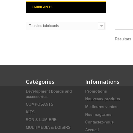
FABRICANTS
Tous les fabricants
Résultats 1
Catégories
Informations
Development boards and
Promotions
accessories
Nouveaux produits
COMPOSANTS
Meilleures ventes
KITS
Nos magasins
SON & LUMIERE
Contactez-nous
MULTIMEDIA & LOISIRS
Accueil