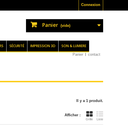
Connexion
Panier
(vide)
RS
SÉCURITÉ
IMPRESSION 3D
SON & LUMIERE
Panier
contact
Il y a 1 produit.
Afficher :
Grille
Liste