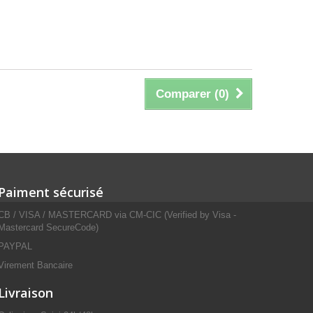
Comparer (
0
)
Paiment sécurisé
CB / VISA / MASTERCARD via CM-CIC (Verified by Visa -
Mastercard SecureCode)
PAYPAL
Virement Bancaire
Livraison