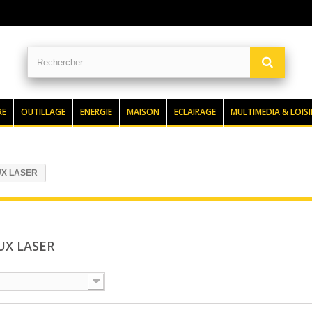
RE
OUTILLAGE
ENERGIE
MAISON
ECLAIRAGE
MULTIMEDIA & LOISI
UX LASER
UX LASER