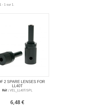
 - 1 sur 1.
OF 2 SPARE LENSES FOR
LL40T
Réf :
VEL_LL40T/SPL
6,48 €