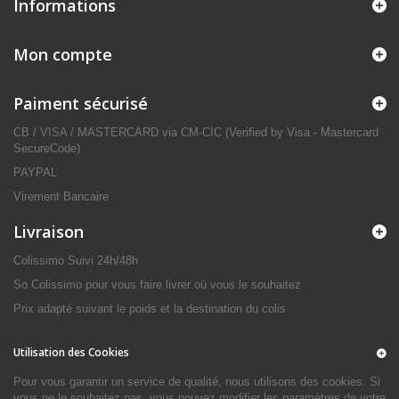
Informations
Mon compte
Paiment sécurisé
CB / VISA / MASTERCARD via CM-CIC (Verified by Visa - Mastercard
SecureCode)
PAYPAL
Virement Bancaire
Livraison
Colissimo Suivi 24h/48h
So Colissimo pour vous faire livrer où vous le souhaitez
Prix adapté suivant le poids et la destination du colis
Utilisation des Cookies
Pour vous garantir un service de qualité, nous utilisons des cookies. Si
vous ne le souhaitez pas, vous pouvez modifier les paramètres de votre