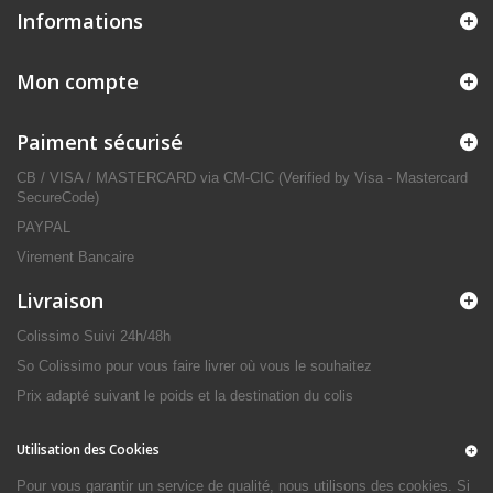
Informations
Mon compte
Paiment sécurisé
CB / VISA / MASTERCARD via CM-CIC (Verified by Visa - Mastercard
SecureCode)
PAYPAL
Virement Bancaire
Livraison
Colissimo Suivi 24h/48h
So Colissimo pour vous faire livrer où vous le souhaitez
Prix adapté suivant le poids et la destination du colis
Utilisation des Cookies
Pour vous garantir un service de qualité, nous utilisons des cookies. Si