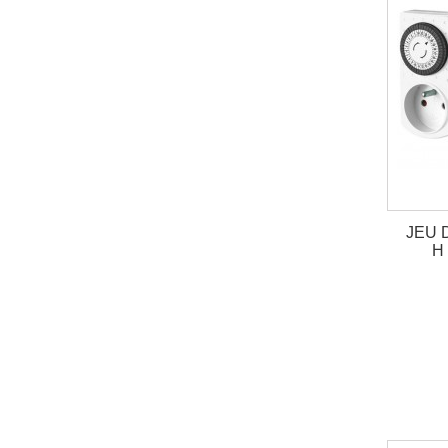
JEU 
H