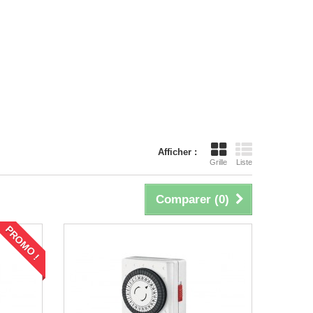
Afficher :
Grille
Liste
Comparer (
0
)
PROMO !