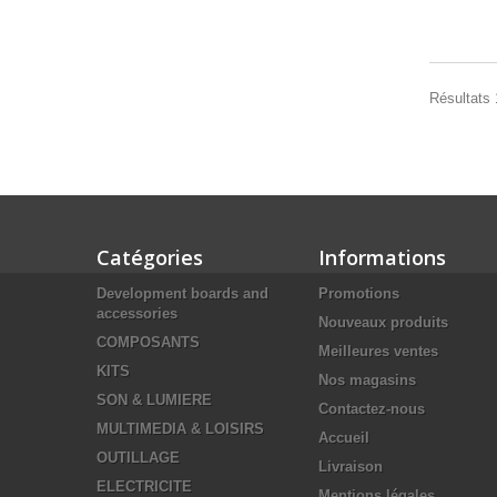
Résultats 
Catégories
Informations
Development boards and
Promotions
accessories
Nouveaux produits
COMPOSANTS
Meilleures ventes
KITS
Nos magasins
SON & LUMIERE
Contactez-nous
MULTIMEDIA & LOISIRS
Accueil
OUTILLAGE
Livraison
ELECTRICITE
Mentions légales