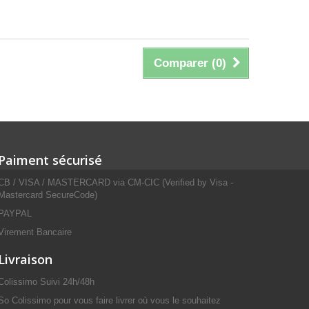
Comparer (
0
)
Paiment sécurisé
CB / VISA / MASTERCARD via CM-CIC (Verified by Visa -
Mastercard SecureCode)
PAYPAL
Virement Bancaire
Livraison
Colissimo Suivi 24h/48h
So Colissimo pour vous faire livrer où vous le souhaitez