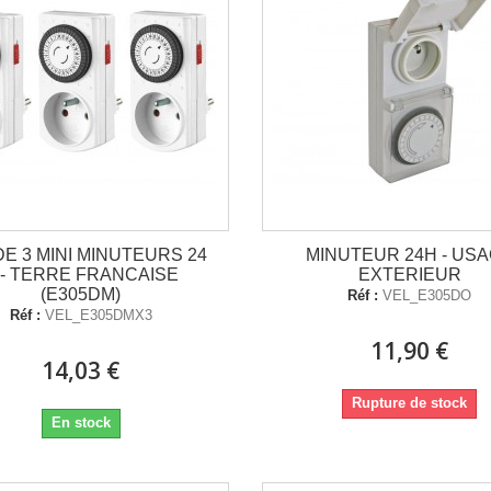
DE 3 MINI MINUTEURS 24
MINUTEUR 24H - US
 - TERRE FRANCAISE
EXTERIEUR
(E305DM)
Réf :
VEL_E305DO
Réf :
VEL_E305DMX3
11,90 €
14,03 €
Rupture de stock
En stock