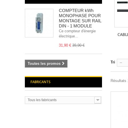
COMPTEUR kWh
MONOPHASE POUR
MONTAGE SUR RAIL
DIN - 1 MODULE
Ce compteur d'énergie
CABL
électrique...
31,90 €
39,90 €
Tri
--
Toutes les promos
Résultats 
FABRICANTS
Tous les fabricants