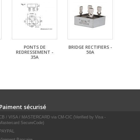
PONTS DE
BRIDGE RECTIFIERS -
REDRESSEMENT -
50A
35A
Paiment sécurisé
CB / VISA / MASTERCARD via CM-CIC (Verified by Visa -
Mastercard SecureCode)
PAYPAL
Virement Bancaire