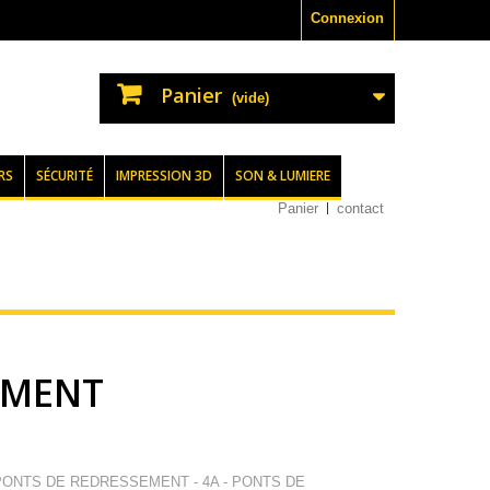
Connexion
Panier
(vide)
RS
SÉCURITÉ
IMPRESSION 3D
SON & LUMIERE
Panier
contact
EMENT
 PONTS DE REDRESSEMENT - 4A - PONTS DE