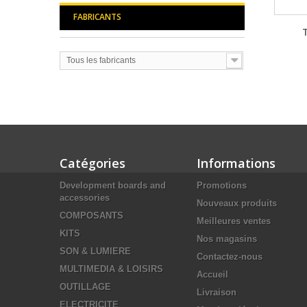
FABRICANTS
Tous les fabricants
Catégories
Informations
Development boards and
Promotions
accessories
Nouveaux produits
COMPOSANTS
Meilleures ventes
KITS
Nos magasins
SON & LUMIERE
Contactez-nous
MULTIMEDIA & LOISIRS
Accueil
OUTILLAGE
Livraison
ELECTRICITE