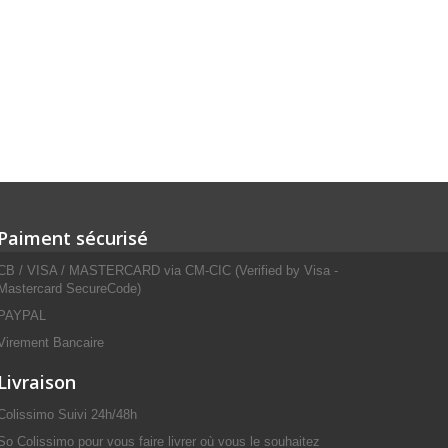
Paiment sécurisé
CB / VISA / MASTERCARD via CM-CIC (Verified by Visa -
Mastercard SecureCode)
PAYPAL
Virement Bancaire
Livraison
Colissimo Suivi 24h/48h
So Colissimo pour vous faire livrer où vous le souhaitez