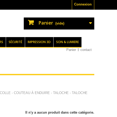
Connexion
Panier
(vide)
RS
SÉCURITÉ
IMPRESSION 3D
SON & LUMIERE
Panier
contact
 COLLE - COUTEAU À ENDUIRE - TALOCHE - TALOCHE
Il n'y a aucun produit dans cette catégorie.