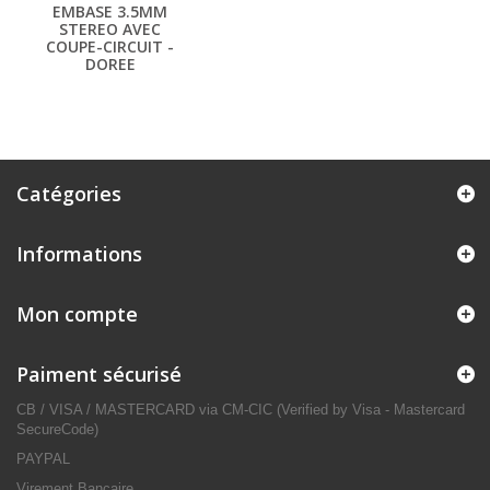
EMBASE 3.5MM
STEREO AVEC
COUPE-CIRCUIT -
DOREE
Catégories
Informations
Mon compte
Paiment sécurisé
CB / VISA / MASTERCARD via CM-CIC (Verified by Visa - Mastercard
SecureCode)
PAYPAL
Virement Bancaire