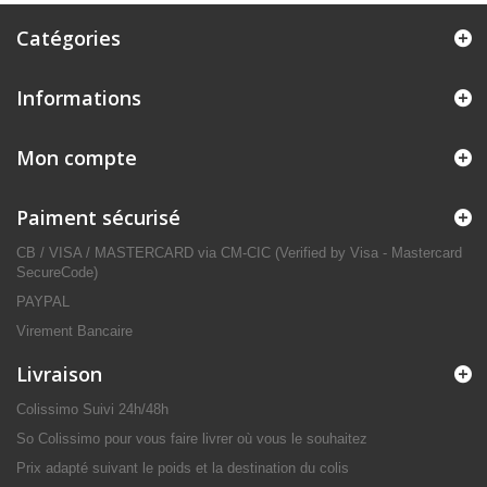
Catégories
Informations
Mon compte
Paiment sécurisé
CB / VISA / MASTERCARD via CM-CIC (Verified by Visa - Mastercard
SecureCode)
PAYPAL
Virement Bancaire
Livraison
Colissimo Suivi 24h/48h
So Colissimo pour vous faire livrer où vous le souhaitez
Prix adapté suivant le poids et la destination du colis