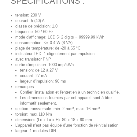
SPECIFICATIONS :
tension: 230 V
courant: 5 (40) A
classe de précision: 1.0
fréquence: 50 / 60 Hz
mode d'affichage: LCD 5+2 digits = 99999.99 kWh
consommation: <= 0.4 W (8 VA)
plage de température: de -20 à 65 °C
indicateur LED: 1 clignotement par impulsion
avec transistor PNP
sortie d'impulsion: 1000 imp/kWh
tension: de 12 à 27 V
courant: 27 mA
largeur d'impulsion: 90 ms
remarques:
Confier l'installation et l'entretien à un technicien qualifié.
Les dimensions fournies par cet appareil sont à titre
informatif seulement.
section transversale: min. 2 mm², max. 16 mm²
torsion: max.110 Nm
dimensions (Lo x La x H): 80 x 18 x 60 mm
L'appareil n'est pas équipé d'une fonction de réinitialisation.
largeur: 1 modules DIN