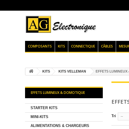
COMPOSANTS
KITS
CONNECTIQUE
CÂBLES
MESU
KITS
KITS VELLEMAN
EFFETS LUMINEUX
EFFETS LUMINEUX & DOMOTIQUE
EFFET
STARTER KITS
Tri
--
MINI-KITS
ALIMENTATIONS & CHARGEURS