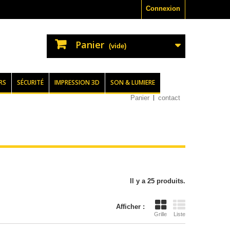
Connexion
Panier
(vide)
RS
SÉCURITÉ
IMPRESSION 3D
SON & LUMIERE
Panier
contact
Il y a 25 produits.
Afficher :
Grille
Liste