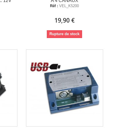
. 12V
A 4 CANAUX
Réf :
VEL_K5200
19,90 €
Rupture de stock