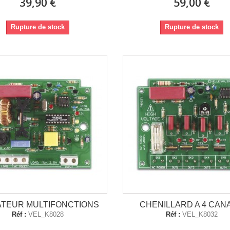
39,90 €
59,00 €
Rupture de stock
Rupture de stock
ATEUR MULTIFONCTIONS
CHENILLARD A 4 CAN
Réf :
VEL_K8028
Réf :
VEL_K8032