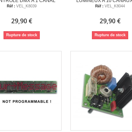
NTROLE DMX A 1 CANAL
LUMINEUX A 10 CANAUX
Réf :
VEL_K8039
Réf :
VEL_K8044
29,90 €
29,90 €
Rupture de stock
Rupture de stock