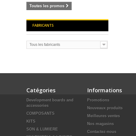
Toutes les promos
FABRICANTS
Tous les fabricants
Catégories
Informations
Development boards and
Promotions
accessories
Nouveaux produits
COMPOSANTS
Meilleures ventes
KITS
Nos magasins
SON & LUMIERE
Contactez-nous