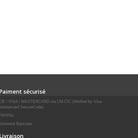
Paiment sécurisé
CB / VISA / MASTERCARD via CM-CIC (Verified by Visa -
Mastercard SecureCode)
PAYPAL
Virement Bancaire
Livraison