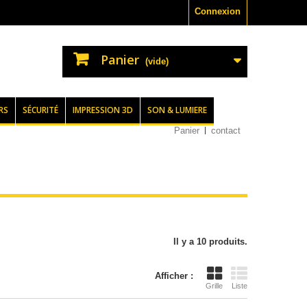
Connexion
Panier
(vide)
RS
SÉCURITÉ
IMPRESSION 3D
SON & LUMIERE
Panier
contact
Il y a 10 produits.
Afficher :
Grille
Liste