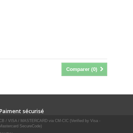
Comparer (
0
)
Paiment sécurisé
CB / VISA / MASTERCARD via CM-CIC (Verified by Visa -
Mastercard SecureCode)