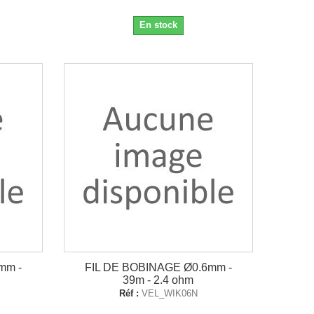
En stock
mm -
FIL DE BOBINAGE Ø0.6mm -
39m - 2.4 ohm
Réf :
VEL_WIK06N