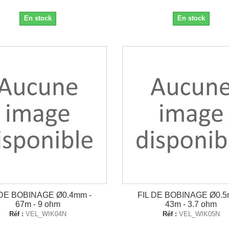
En stock
En stock
 DE BOBINAGE Ø0.4mm -
FIL DE BOBINAGE Ø0.5
67m - 9 ohm
43m - 3.7 ohm
Réf :
VEL_WIK04N
Réf :
VEL_WIK05N