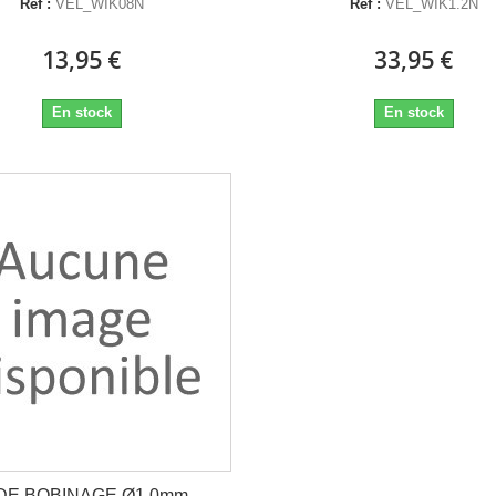
Réf :
VEL_WIK08N
Réf :
VEL_WIK1.2N
13,95 €
33,95 €
En stock
En stock
 DE BOBINAGE Ø1.0mm -