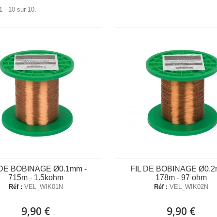
1 - 10 sur 10.
 DE BOBINAGE Ø0.1mm -
FIL DE BOBINAGE Ø0.2
715m - 1.5kohm
178m - 97 ohm
Réf :
VEL_WIK01N
Réf :
VEL_WIK02N
9,90 €
9,90 €