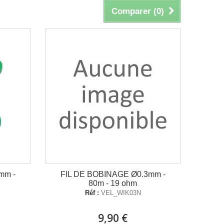
Comparer (
0
)
mm -
FIL DE BOBINAGE Ø0.3mm -
80m - 19 ohm
Réf :
VEL_WIK03N
9,90 €