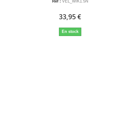
Réf :
VEL_WIK1.5N
33,95 €
En stock