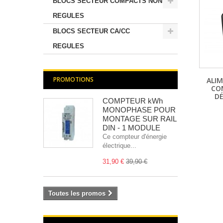
BLOCS SECTEUR COMPACTS NON
REGULES
BLOCS SECTEUR CA/CC
REGULES
PROMOTIONS
ALI
CO
D
COMPTEUR kWh
MONOPHASE POUR
MONTAGE SUR RAIL
DIN - 1 MODULE
Ce compteur d'énergie
électrique...
31,90 €
39,90 €
Toutes les promos