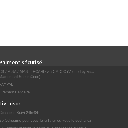
Paiment sécurisé
CB / VISA / MASTERCARD via CM-CIC (Verified by Visa -
Mastercard SecureCode)
PAYPAL
Virement Bancaire
Livraison
Colissimo Suivi 24h/48h
So Colissimo pour vous faire livrer où vous le souhaitez