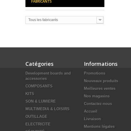
FABRICANTS
Tous les fabricants
Catégories
Informations
Development boards and
Promotions
accessories
Nouveaux produits
COMPOSANTS
Meilleures ventes
KITS
Nos magasins
SON & LUMIERE
Contactez-nous
MULTIMEDIA & LOISIRS
Accueil
OUTILLAGE
Livraison
ELECTRICITE
Mentions légales