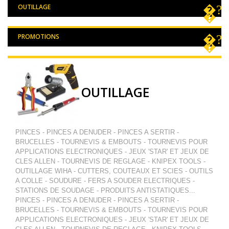
OUTILLAGE
PROMOTIONS
OUTILLAGE
PINCES - PINCES A DENUDER - PINCES A SERTIR -
BRUCELLES - TOURNEVIS & EMBOUTS - TOURNEVIS POUR
APPLICATIONS ELECTRONIQUES - JEUX 'STAR' ET JEUX DE
CLES ALLEN - TOURNEVIS DE REGLAGE - KNIPEX TOOLS -
OUTILLAGE WIHA - CUTTERS, COUTEAUX ET SCIES - OUTILS
A COLLE - SOUDURE - FERS A SOUDER ELECTRIQUES -
STATIONS DE SOUDAGE - PRODUITS ANTISTATIQUES...
PINCES - PINCES A DENUDER - PINCES A SERTIR -
BRUCELLES - TOURNEVIS & EMBOUTS - TOURNEVIS POUR
APPLICATIONS ELECTRONIQUES - JEUX 'STAR' ET JEUX DE