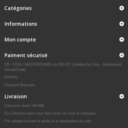
Catégories
Informations
Mon compte
Paiment sécurisé
CB / VISA / MASTERCARD via CM-CIC (Verified by Visa - Mastercard
SecureCode)
PAYPAL
Virement Bancaire
Livraison
Colissimo Suivi 24h/48h
So Colissimo pour vous faire livrer où vous le souhaitez
Prix adapté suivant le poids et la destination du colis