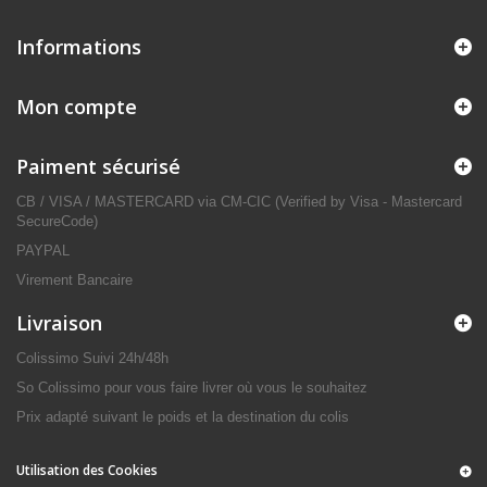
Informations
Mon compte
Paiment sécurisé
CB / VISA / MASTERCARD via CM-CIC (Verified by Visa - Mastercard
SecureCode)
PAYPAL
Virement Bancaire
Livraison
Colissimo Suivi 24h/48h
So Colissimo pour vous faire livrer où vous le souhaitez
Prix adapté suivant le poids et la destination du colis
Utilisation des Cookies