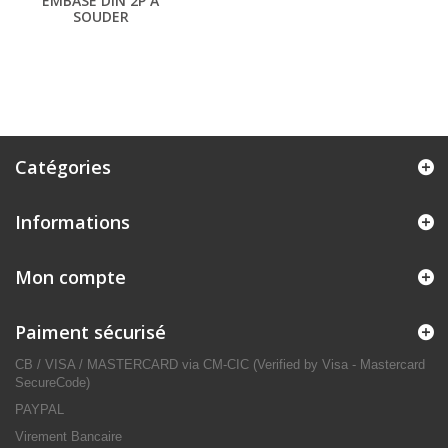
EMBASE DIN 2P A
SOUDER
Catégories
Informations
Mon compte
Paiment sécurisé
CB / VISA / MASTERCARD via CM-CIC (Verified by Visa - Mastercard
SecureCode)
PAYPAL
Virement Bancaire