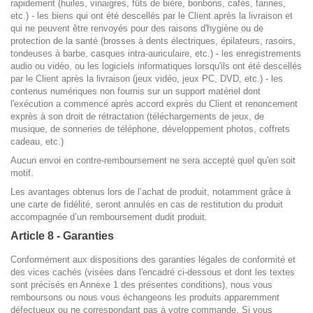
rapidement (huiles, vinaigres, fûts de bière, bonbons, cafés, farines,
etc.) - les biens qui ont été descellés par le Client après la livraison et
qui ne peuvent être renvoyés pour des raisons d'hygiène ou de
protection de la santé (brosses à dents électriques, épilateurs, rasoirs,
tondeuses à barbe, casques intra-auriculaire, etc.) - les enregistrements
audio ou vidéo, ou les logiciels informatiques lorsqu'ils ont été descellés
par le Client après la livraison (jeux vidéo, jeux PC, DVD, etc.) - les
contenus numériques non fournis sur un support matériel dont
l'exécution a commencé après accord exprès du Client et renoncement
exprès à son droit de rétractation (téléchargements de jeux, de
musique, de sonneries de téléphone, développement photos, coffrets
cadeau, etc.)
Aucun envoi en contre-remboursement ne sera accepté quel qu'en soit
motif.
Les avantages obtenus lors de l’achat de produit, notamment grâce à
une carte de fidélité, seront annulés en cas de restitution du produit
accompagnée d’un remboursement dudit produit.
Article 8 - Garanties
Conformément aux dispositions des garanties légales de conformité et
des vices cachés (visées dans l'encadré ci-dessous et dont les textes
sont précisés en Annexe 1 des présentes conditions), nous vous
remboursons ou nous vous échangeons les produits apparemment
défectueux ou ne correspondant pas à votre commande. Si vous