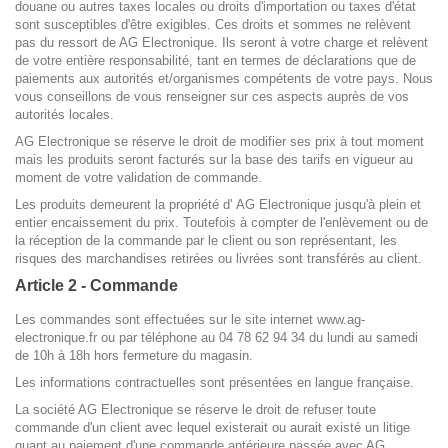
douane ou autres taxes locales ou droits d'importation ou taxes d'état
sont susceptibles d'être exigibles. Ces droits et sommes ne relèvent
pas du ressort de AG Electronique. Ils seront à votre charge et relèvent
de votre entière responsabilité, tant en termes de déclarations que de
paiements aux autorités et/organismes compétents de votre pays. Nous
vous conseillons de vous renseigner sur ces aspects auprès de vos
autorités locales.
AG Electronique se réserve le droit de modifier ses prix à tout moment
mais les produits seront facturés sur la base des tarifs en vigueur au
moment de votre validation de commande.
Les produits demeurent la propriété d' AG Electronique jusqu'à plein et
entier encaissement du prix. Toutefois à compter de l'enlèvement ou de
la réception de la commande par le client ou son représentant, les
risques des marchandises retirées ou livrées sont transférés au client.
Article 2 - Commande
Les commandes sont effectuées sur le site internet www.ag-
electronique.fr ou p
ar téléphone au 04 78 62 94 34 du lundi au samedi
de 10h à 18h hors fermeture du magasin.
Les informations contractuelles sont présentées en langue française.
La société AG Electronique se réserve le droit de refuser toute
commande d'un client avec lequel existerait ou aurait existé un litige
quant au paiement d'une commande antérieure passée avec AG