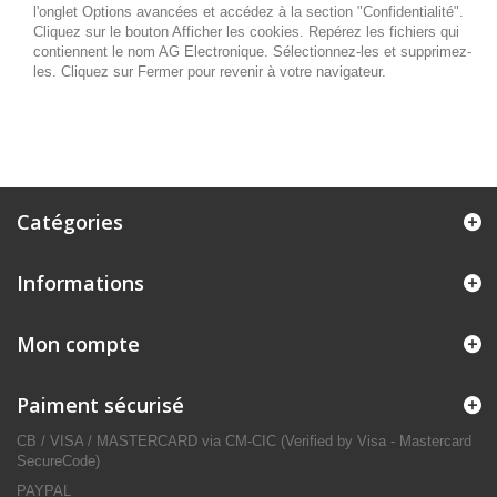
l'onglet Options avancées et accédez à la section "Confidentialité".
Cliquez sur le bouton Afficher les cookies. Repérez les fichiers qui
contiennent le nom AG Electronique. Sélectionnez-les et supprimez-
les. Cliquez sur Fermer pour revenir à votre navigateur.
Catégories
Informations
Mon compte
Paiment sécurisé
CB / VISA / MASTERCARD via CM-CIC (Verified by Visa - Mastercard
SecureCode)
PAYPAL