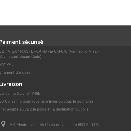
Paiment sécurisé
CB / VISA / MASTERCARD via CM-CIC (Verified by Visa -
Mastercard SecureCode)
PAYPAL
Virement Bancaire
Livraison
Colissimo Suivi 24h/48h
So Colissimo pour vous faire livrer où vous le souhaitez
Prix adapté suivant le poids et la destination du colis
AG Electronique, 45 Cours de la Liberté 69003 LYON