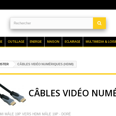
RE
OUTILLAGE
ENERGIE
MAISON
ECLAIRAGE
MULTIMEDIA & LOISI
ISTER
CÂBLES VIDÉO NUMÉRIQUES (HDMI)
CÂBLES VIDÉO NUMÉ
MI MÂLE 19P VERS HDMI MÂLE 19P - DORÉ