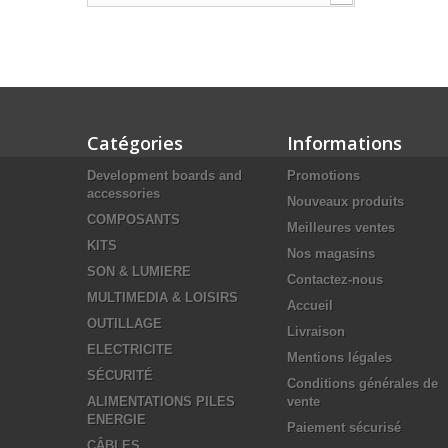
Catégories
Informations
Development boards and
Promotions
accessories
Nouveaux produits
COMPOSANTS
Meilleures ventes
KITS
Nos magasins
SON & LUMIERE
Contactez-nous
MULTIMEDIA & LOISIRS
Accueil
OUTILLAGE
Livraison
ELECTRICITE
Mentions légales
SÉCURITÉ
Conditions générales de
ALIMENTATIONS PILES
vente
ENERGIE
Paiement sécurisé
CÂBLES