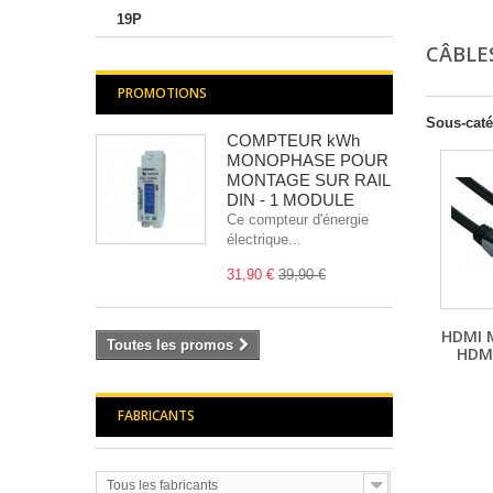
19P
CÂBLE
PROMOTIONS
Sous-caté
COMPTEUR kWh
MONOPHASE POUR
MONTAGE SUR RAIL
DIN - 1 MODULE
Ce compteur d'énergie
électrique...
31,90 €
39,90 €
HDMI 
Toutes les promos
HDMI
FABRICANTS
Tous les fabricants