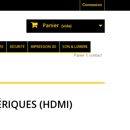
Connexion
Panier
(vide)
RS
SÉCURITÉ
IMPRESSION 3D
SON & LUMIERE
Panier
contact
RIQUES (HDMI)