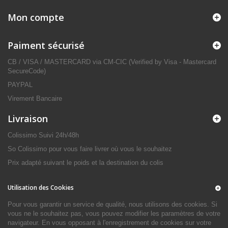
Mon compte
Paiment sécurisé
CB / VISA / MASTERCARD via CM-CIC (Verified by Visa - Mastercard
SecureCode)
PAYPAL
Virement Bancaire
Livraison
Colissimo Suivi 24h/48h
So Colissimo pour vous faire livrer où vous le souhaitez
Prix adapté suivant le poids et la destination du colis
Utilisation des Cookies
Pour vous garantir un service de qualité, nous utilisons des cookies. Si
vous ne le souhaitez pas, vous pouvez modifier les paramètres de votre
navigateur. En vous opposant à l'enregistrement de cookies sur votre