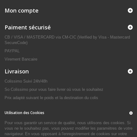
Mon compte
Paiment sécurisé
CB / VISA / MASTERCARD via CM-CIC (Verified by Visa - Mastercard
SecureCode)
PAYPAL
Virement Bancaire
Livraison
Colissimo Suivi 24h/48h
So Colissimo pour vous faire livrer où vous le souhaitez
Prix adapté suivant le poids et la destination du colis
Utilisation des Cookies
Pour vous garantir un service de qualité, nous utilisons des cookies. Si
vous ne le souhaitez pas, vous pouvez modifier les paramètres de votre
navigateur. En vous opposant à l'enregistrement de cookies sur votre