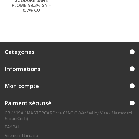
SOUDURE SANS
PLOMB 99.3% SN -
0.7% CU
Catégories
Informations
Mon compte
Paiment sécurisé
CB / VISA / MASTERCARD via CM-CIC (Verified by Visa - Mastercard
SecureCode)
PAYPAL
Virement Bancaire