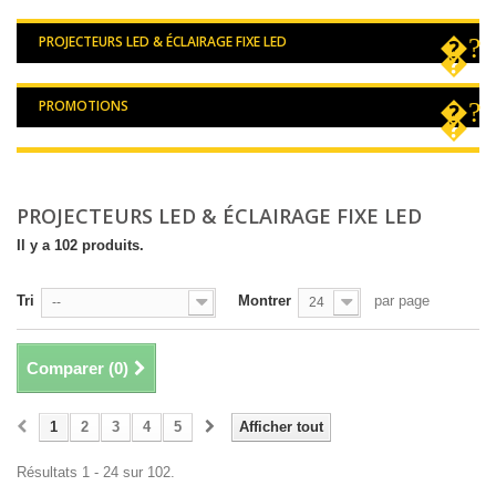
PROJECTEURS LED & ÉCLAIRAGE FIXE LED
PROMOTIONS
PROJECTEURS LED & ÉCLAIRAGE FIXE LED
Il y a 102 produits.
Tri
Montrer
par page
--
24
Comparer (
0
)
1
2
3
4
5
Afficher tout
Résultats 1 - 24 sur 102.