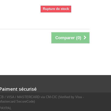
Rupture de stock
Comparer (
0
)
Paiment sécurisé
CB / VISA / MASTERCARD via CM-CIC (Verified by Visa -
Mastercard SecureCode)
PAYPAL