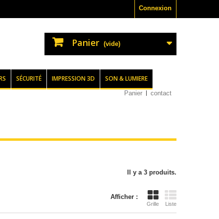
Connexion
Panier
(vide)
RS
SÉCURITÉ
IMPRESSION 3D
SON & LUMIERE
Panier
contact
Il y a 3 produits.
Afficher :
Grille
Liste