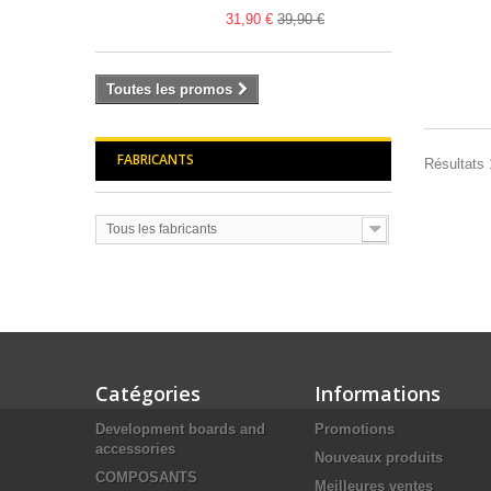
31,90 €
39,90 €
Toutes les promos
FABRICANTS
Résultats 1
Tous les fabricants
Catégories
Informations
Development boards and
Promotions
accessories
Nouveaux produits
COMPOSANTS
Meilleures ventes