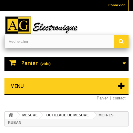
Connexion
Panier
(vide)
MENU
Panier
contact
MESURE
OUTILLAGE DE MESURE
METRES
RUBAN