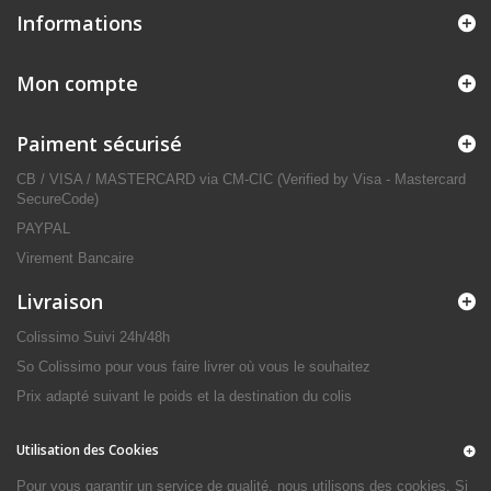
Informations
Mon compte
Paiment sécurisé
CB / VISA / MASTERCARD via CM-CIC (Verified by Visa - Mastercard
SecureCode)
PAYPAL
Virement Bancaire
Livraison
Colissimo Suivi 24h/48h
So Colissimo pour vous faire livrer où vous le souhaitez
Prix adapté suivant le poids et la destination du colis
Utilisation des Cookies
Pour vous garantir un service de qualité, nous utilisons des cookies. Si