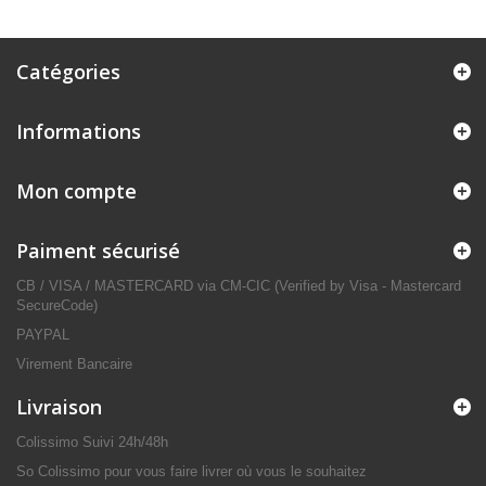
Catégories
Informations
Mon compte
Paiment sécurisé
CB / VISA / MASTERCARD via CM-CIC (Verified by Visa - Mastercard
SecureCode)
PAYPAL
Virement Bancaire
Livraison
Colissimo Suivi 24h/48h
So Colissimo pour vous faire livrer où vous le souhaitez