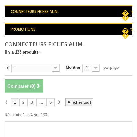
CONNECTEURS FICHES ALIM.
PROMOTIONS
CONNECTEURS FICHES ALIM.
Il y a 133 produits.
Tri
Montrer
par page
--
24
Comparer (
0
)
1
2
3
...
6
Afficher tout
Résultats 1 - 24 sur 133.