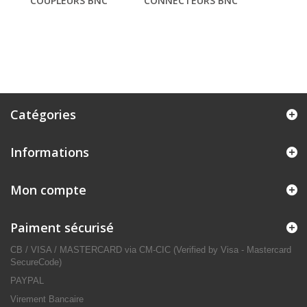
COUPLEURS BNC
CONNECTEURS BNC
Catégories
Informations
Mon compte
Paiment sécurisé
CB / VISA / MASTERCARD via CM-CIC (Verified by Visa - Mastercard
SecureCode)
PAYPAL
Virement Bancaire