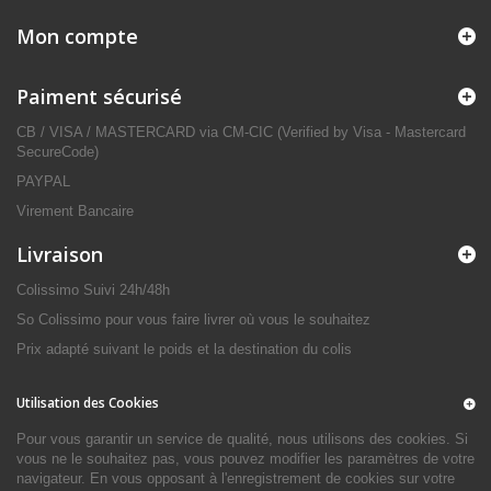
Mon compte
Paiment sécurisé
CB / VISA / MASTERCARD via CM-CIC (Verified by Visa - Mastercard
SecureCode)
PAYPAL
Virement Bancaire
Livraison
Colissimo Suivi 24h/48h
So Colissimo pour vous faire livrer où vous le souhaitez
Prix adapté suivant le poids et la destination du colis
Utilisation des Cookies
Pour vous garantir un service de qualité, nous utilisons des cookies. Si
vous ne le souhaitez pas, vous pouvez modifier les paramètres de votre
navigateur. En vous opposant à l'enregistrement de cookies sur votre