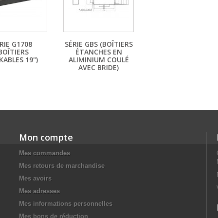
RIE G1708
SÉRIE GBS (BOÎTIERS
BOÎTIERS
ÉTANCHES EN
KABLES 19")
ALIMINIUM COULÉ
AVEC BRIDE)
Mon compte
Mes commandes
Mes retours de marchandise
Mes avoirs
Mes adresses
Mes informations personnelles
Mes bons de réduction