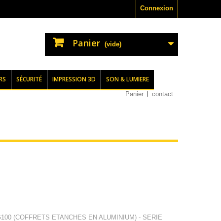
Connexion
Panier
(vide)
RS
SÉCURITÉ
IMPRESSION 3D
SON & LUMIERE
Panier
contact
G100 (COFFRETS ETANCHES EN ALUMINIUM) - SERIE