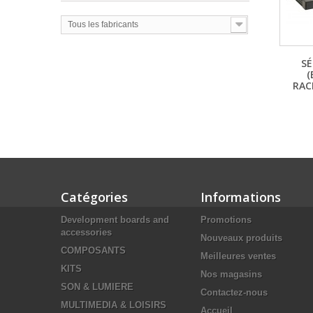
Tous les fabricants
SÉ
(
RAC
Catégories
Informations
Development boards and
Promotions
accessories
Nouveaux produits
COMPOSANTS
Meilleures ventes
KITS
Nos magasins
SON & LUMIERE
Contactez-nous
MULTIMEDIA & LOISIRS
Accueil