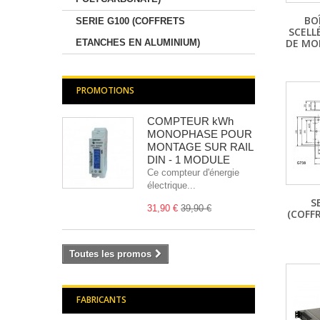
BO
SERIE G100 (COFFRETS
SCELL
DE MO
ETANCHES EN ALUMINIUM)
PROMOTIONS
COMPTEUR kWh
MONOPHASE POUR
MONTAGE SUR RAIL
DIN - 1 MODULE
Ce compteur d'énergie
électrique...
S
31,90 €
39,90 €
(COFF
Toutes les promos
FABRICANTS