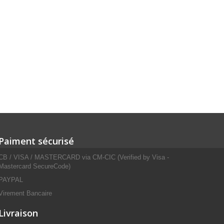
Paiment sécurisé
CB / VISA / MASTERCARD via CM-CIC (Verified by Visa -
Mastercard SecureCode)
PAYPAL
Virement Bancaire
Livraison