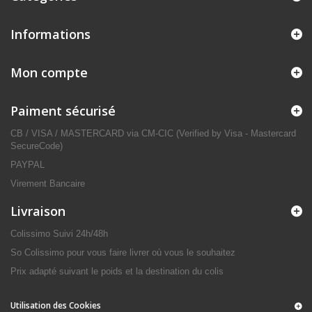
Informations
Mon compte
Paiment sécurisé
CB / VISA / MASTERCARD via CM-CIC (Verified by Visa - Mastercard
SecureCode)
PAYPAL
Virement Bancaire
Livraison
Colissimo Suivi 24h/48h
So Colissimo pour vous faire livrer où vous le souhaitez
Prix adapté suivant le poids et la destination du colis
Utilisation des Cookies