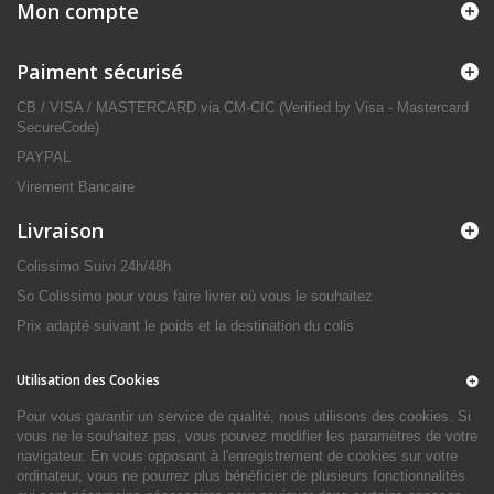
Mon compte
Paiment sécurisé
CB / VISA / MASTERCARD via CM-CIC (Verified by Visa - Mastercard
SecureCode)
PAYPAL
Virement Bancaire
Livraison
Colissimo Suivi 24h/48h
So Colissimo pour vous faire livrer où vous le souhaitez
Prix adapté suivant le poids et la destination du colis
Utilisation des Cookies
Pour vous garantir un service de qualité, nous utilisons des cookies. Si
vous ne le souhaitez pas, vous pouvez modifier les paramètres de votre
navigateur. En vous opposant à l'enregistrement de cookies sur votre
ordinateur, vous ne pourrez plus bénéficier de plusieurs fonctionnalités