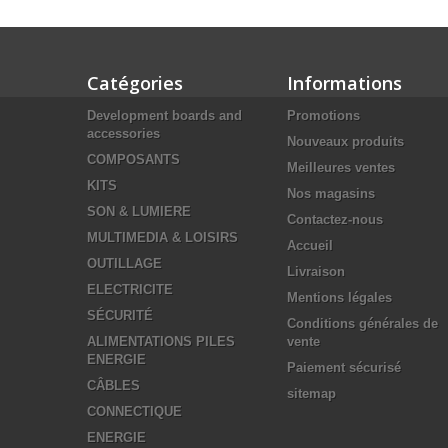
Catégories
Informations
Development boards and
Promotions
accessories
Nouveaux produits
COMPOSANTS
Meilleures ventes
KITS
Nos magasins
SON & LUMIERE
Contactez-nous
MULTIMEDIA & LOISIRS
Accueil
OUTILLAGE
Livraison
ELECTRICITE
Mentions légales
SÉCURITÉ
Conditions générales de
ALIMENTATIONS PILES
vente
ENERGIE
Paiement sécurisé
CÂBLES
sitemap
CONNECTIQUE
ENERGIE