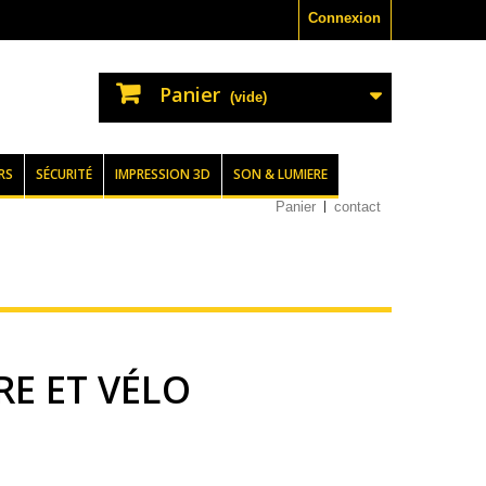
Connexion
Panier
(vide)
RS
SÉCURITÉ
IMPRESSION 3D
SON & LUMIERE
Panier
contact
RE ET VÉLO