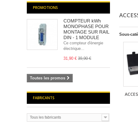
PROMOTIONS
ACCES
COMPTEUR kWh
MONOPHASE POUR
MONTAGE SUR RAIL
Sous-caté
DIN - 1 MODULE
Ce compteur d'énergie
électrique...
31,90 €
39,90 €
Toutes les promos
ACCES
FABRICANTS
Tous les fabricants