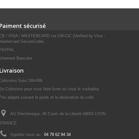
Paiment sécurisé
CB / VISA / MASTERCARD via CM-CIC (Verified by Visa -
Mastercard SecureCode)
PAYPAL
Virement Bancaire
Livraison
Colissimo Suivi 24h/48h
So Colissimo pour vous faire livrer où vous le souhaitez
Prix adapté suivant le poids et la destination du colis
AG Electronique, 45 Cours de la Liberté 69003 LYON
FRANCE
Appelez-nous au :
04 78 62 94 34