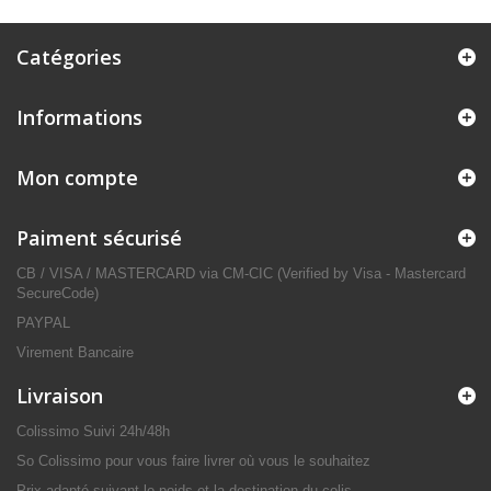
Catégories
Informations
Mon compte
Paiment sécurisé
CB / VISA / MASTERCARD via CM-CIC (Verified by Visa - Mastercard
SecureCode)
PAYPAL
Virement Bancaire
Livraison
Colissimo Suivi 24h/48h
So Colissimo pour vous faire livrer où vous le souhaitez
Prix adapté suivant le poids et la destination du colis