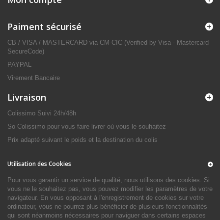
Paiment sécurisé
CB / VISA / MASTERCARD via CM-CIC (Verified by Visa - Mastercard
SecureCode)
PAYPAL
Virement Bancaire
Livraison
Colissimo Suivi 24h/48h
So Colissimo pour vous faire livrer où vous le souhaitez
Prix adapté suivant le poids et la destination du colis
Utilisation des Cookies
Pour vous garantir un service de qualité, nous utilisons des cookies. Si
vous ne le souhaitez pas, vous pouvez modifier les paramètres de votre
navigateur. En vous opposant à l'enregistrement de cookies sur votre
ordinateur, vous ne pourrez plus bénéficier de plusieurs fonctionnalités
qui sont néanmoins nécessaires pour naviguer dans certains espaces