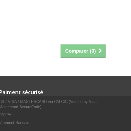
Comparer (
0
)
Paiment sécurisé
CB / VISA / MASTERCARD via CM-CIC (Verified by Visa -
Mastercard SecureCode)
PAYPAL
Virement Bancaire