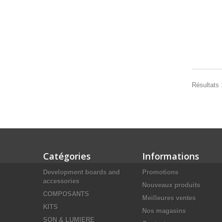
Résultats 1
Catégories
Informations
Development boards and
Promotions
accessories
Nouveaux produits
COMPOSANTS
Meilleures ventes
KITS
Nos magasins
SON & LUMIERE