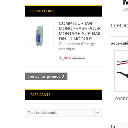
CO
PROMOTIONS
COMPTEUR kWh
CORDO
MONOPHASE POUR
MONTAGE SUR RAIL
DIN - 1 MODULE
Sous-caté
Ce compteur d'énergie
électrique...
31,90 €
39,90 €
Toutes les promos
FABRICANTS
CORDO
Tous les fabricants
Tri
--