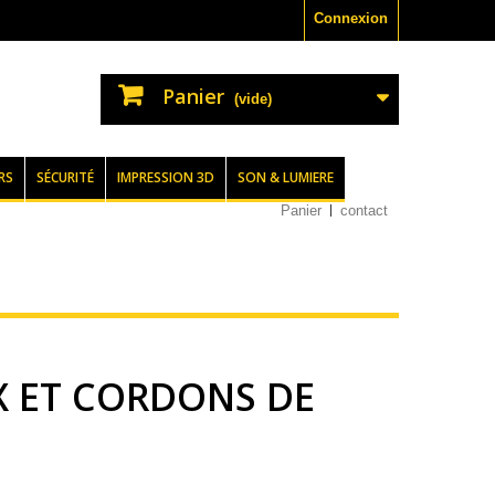
Connexion
Panier
(vide)
RS
SÉCURITÉ
IMPRESSION 3D
SON & LUMIERE
Panier
contact
 ET CORDONS DE