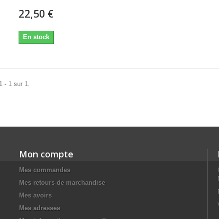
22,50 €
En stock
 - 1 sur 1.
Mon compte
Mes commandes
Mes retours de marchandise
Mes avoirs
Mes adresses