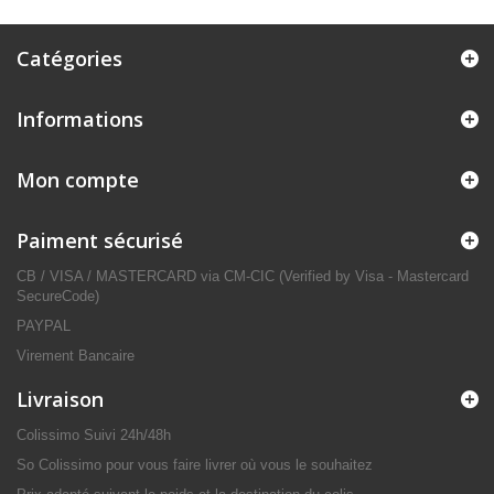
Catégories
Informations
Mon compte
Paiment sécurisé
CB / VISA / MASTERCARD via CM-CIC (Verified by Visa - Mastercard
SecureCode)
PAYPAL
Virement Bancaire
Livraison
Colissimo Suivi 24h/48h
So Colissimo pour vous faire livrer où vous le souhaitez