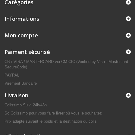
Catégories
Informations
Mon compte
Paiment sécurisé
CB / VISA / MASTERCARD via CM-CIC (Verified by Visa - Mastercard
SecureCode)
PAYPAL
Virement Bancaire
Livraison
Colissimo Suivi 24h/48h
So Colissimo pour vous faire livrer où vous le souhaitez
Prix adapté suivant le poids et la destination du colis