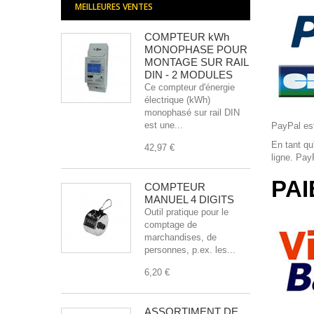
MEILLEURES VENTES
COMPTEUR kWh
MONOPHASE POUR
MONTAGE SUR RAIL
DIN - 2 MODULES
Ce compteur d'énergie
électrique (kWh)
monophasé sur rail DIN
est une...
PayPal est
En tant qu
42,97 €
ligne. Pay
PAI
COMPTEUR
MANUEL 4 DIGITS
Outil pratique pour le
comptage de
marchandises, de
personnes, p.ex. les...
6,20 €
ASSORTIMENT DE