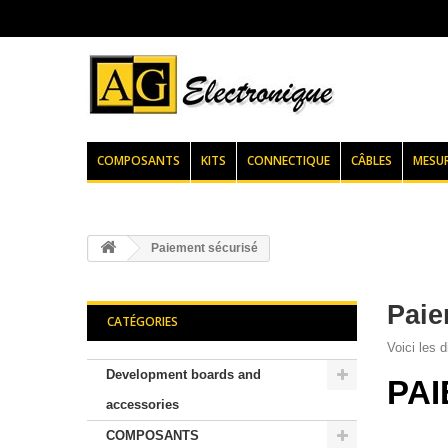
COMPOSANTS
KITS
CONNECTIQUE
CÂBLES
MESU
Paiement sécurisé
Paie
CATÉGORIES
Voici les 
Development boards and
PAI
accessories
COMPOSANTS