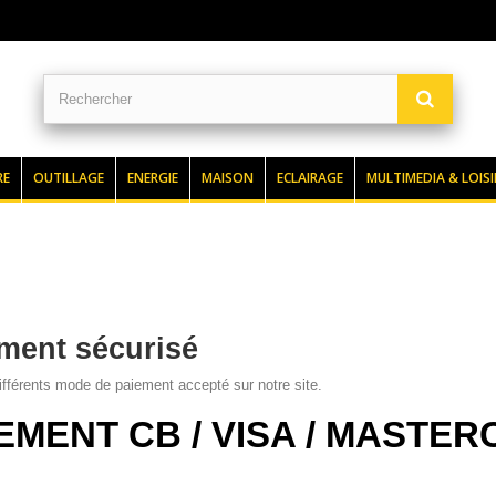
RE
OUTILLAGE
ENERGIE
MAISON
ECLAIRAGE
MULTIMEDIA & LOISI
ment sécurisé
différents mode de paiement accepté sur notre site.
EMENT CB / VISA / MASTE