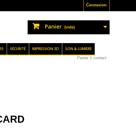
Connexion
Panier
(vide)
RS
SÉCURITÉ
IMPRESSION 3D
SON & LUMIERE
Panier
contact
RCARD