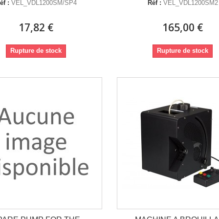
éf :
VEL_VDL1200SM/SP4
Réf :
VEL_VDL1200SM2
17,82 €
165,00 €
Rupture de stock
Rupture de stock