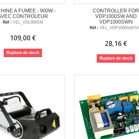
HINE A FUMEE - 900W -
CONTROLLER FO
AVEC CONTROLEUR
VDP1000SW AND
VDP1000SWN
Réf :
VEL_VDL900SM
Réf :
VEL_VDP1000SW/S
109,00 €
28,16 €
Rupture de stock
Rupture de stock