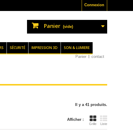
Connexion
Panier
(vide)
RS
SÉCURITÉ
IMPRESSION 3D
SON & LUMIERE
Panier
contact
Il y a 41 produits.
Afficher :
Grille
Liste