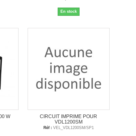
En stock
00 W
CIRCUIT IMPRIME POUR
VDL1200SM
Réf :
VEL_VDL1200SM/SP1