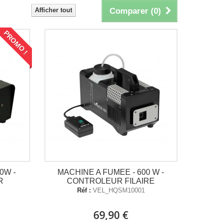
Afficher tout
Comparer (
0
)
PROMO !
0W -
MACHINE A FUMEE - 600 W -
R
CONTROLEUR FILAIRE
Réf :
VEL_HQSM10001
69,90 €