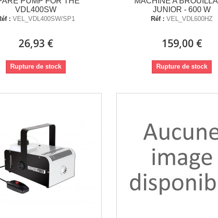
PARE PUMP FOR THE
MACHINE A BROUILL
VDL400SW
JUNIOR - 600 W
éf :
VEL_VDL400SW/SP1
Réf :
VEL_VDL600HZ
26,93 €
159,00 €
Rupture de stock
Rupture de stock