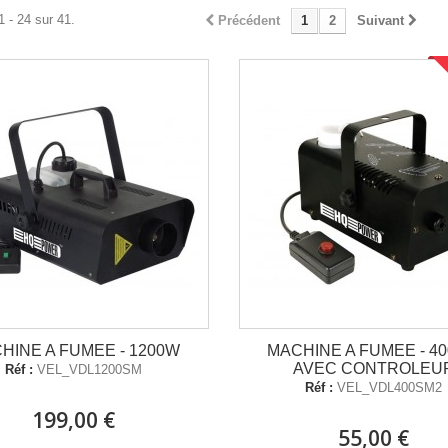
1 - 24 sur 41.
Précédent
1
2
Suivant
HINE A FUMEE - 1200W
MACHINE A FUMEE - 40
AVEC CONTROLEU
Réf :
VEL_VDL1200SM
Réf :
VEL_VDL400SM2
199,00 €
55,00 €